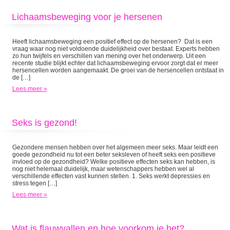
Lichaamsbeweging voor je hersenen
Heeft lichaamsbeweging een positief effect op de hersenen? Dat is een
vraag waar nog niet voldoende duidelijkheid over bestaat. Experts hebben
zo hun twijfels en verschillen van mening over het onderwerp. Uit een
recente studie blijkt echter dat lichaamsbeweging ervoor zorgt dat er meer
hersencellen worden aangemaakt. De groei van de hersencellen ontstaat in
de […]
Lees meer »
Seks is gezond!
Gezondere mensen hebben over het algemeen meer seks. Maar leidt een
goede gezondheid nu tot een beter seksleven of heeft seks een positieve
invloed op de gezondheid? Welke positieve effecten seks kan hebben, is
nog niet helemaal duidelijk, maar wetenschappers hebben wel al
verschillende effecten vast kunnen stellen. 1. Seks werkt depressies en
stress tegen […]
Lees meer »
Wat is flauwvallen en hoe voorkom je het?