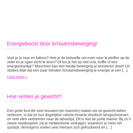
Energieboost door lichaamsbeweging!
Voel je je moe en futloos? Heb je de behoefte om even neer te ploffen op de
zetel en je ogen dicht te doen? Of los je het op met cola, koffie of een
energiedrankje? Misschien kan een beetje beweging al wonderen doen! Uit
studies blijk dat een paar minuten lichaamsbeweging je energie al een […]
Lees meer »
Hoe verlies je gewicht?
Een grote fout die veel vrouwen (en mannen) maken als ze gewicht willen
verliezen, is dat ze hun dagelijkse calorie-inname drastisch terugschroeven
en veel eten verbannen naar de taboelijst. Dit is niet de juiste manier. Bij zo’n
zware maatregelen zal je metabolisme vertragen, waardoor je meer vet
opslaat. Vervolgens voelen veel mensen zich gefrustreerd en […]