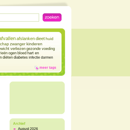
afvallen
afslanken
dieet
huid
chap
zwanger
kinderen
wicht verliezen
gezonde voeding
rieën
ogen
bloed
hart en
n
diëten
diabetes
infectie
darmen
meer tags
Archief
August 2026