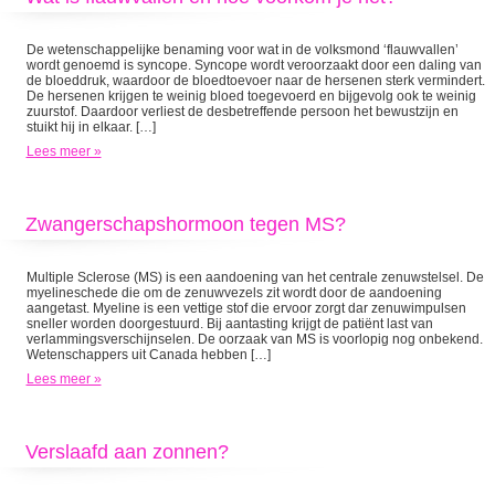
De wetenschappelijke benaming voor wat in de volksmond ‘flauwvallen’
wordt genoemd is syncope. Syncope wordt veroorzaakt door een daling van
de bloeddruk, waardoor de bloedtoevoer naar de hersenen sterk vermindert.
De hersenen krijgen te weinig bloed toegevoerd en bijgevolg ook te weinig
zuurstof. Daardoor verliest de desbetreffende persoon het bewustzijn en
stuikt hij in elkaar. […]
Lees meer »
Zwangerschapshormoon tegen MS?
Multiple Sclerose (MS) is een aandoening van het centrale zenuwstelsel. De
myelineschede die om de zenuwvezels zit wordt door de aandoening
aangetast. Myeline is een vettige stof die ervoor zorgt dar zenuwimpulsen
sneller worden doorgestuurd. Bij aantasting krijgt de patiënt last van
verlammingsverschijnselen. De oorzaak van MS is voorlopig nog onbekend.
Wetenschappers uit Canada hebben […]
Lees meer »
Verslaafd aan zonnen?